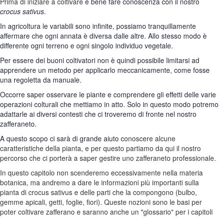
Prima di iniziare a coltivare
è bene fare conoscenza con il nostro
crocus sativus
.
In agricoltura le variabili sono infinite, possiamo tranquillamente
affermare che ogni annata è diversa dalle altre. Allo stesso modo è
differente ogni terreno e ogni singolo individuo vegetale.
Per essere dei buoni coltivatori non è quindi possibile limitarsi ad
apprendere un metodo per applicarlo meccanicamente, come fosse
una regoletta da manuale.
Occorre saper osservare le piante e comprendere gli effetti delle varie
operazioni colturali che mettiamo in atto. Solo in questo modo potremo
adattarle ai diversi contesti che ci troveremo di fronte nel nostro
zafferaneto.
A questo scopo ci sarà di grande aiuto c
onoscere alcune
caratteristiche della pianta, e per questo partiamo da qui il nostro
percorso che ci porterà a saper gestire uno zafferaneto professionale.
In questo capitolo non scenderemo eccessivamente nella materia
botanica, ma andremo a dare le informazioni più importanti sulla
pianta di crocus sativus e delle parti che la compongono (bulbo,
gemme apicali, getti, foglie, fiori). Queste nozioni sono le basi per
poter coltivare zafferano e saranno anche un "glossario" per i capitoli