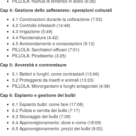
PILLOLA: Humus di lombrico in solco (6:26)
Cap 4: Gestione dello zafferaneto: operazioni colturali
4.1 Concimazioni durante la coltivazione (7:53)
4.2 Controllo infestanti (14:48)
4.3 Irrigazione (5:49)
4.4 Pacciamatura (4:42)
4.5 Avvicendamento e consociazioni (9:12)
PILLOLA: Sarchiatori efficaci (7:01)
PILLOLA: Pirodiserbo (3:25)
Cap 5: Avversità e contromisure
5.1 Batteri e funghi: come contrastarli (13:06)
5.2 Proteggersi da insetti e animali (13:23)
PILLOLA: Microrganismi e funghi antagonisti (4:38)
Cap 6: Espianto e gestione dei bulbi
6.1 Espianto bulbi: come fare (17:08)
6.2 Pulizia e cernita dei bulbi (7:17)
6.3 Stoccaggio dei bulbi (7:39)
6.4 Approvvigionamento: dove e come (18:09)
6.5 Approvvigionamento: prezzi dei bulbi (9:02)